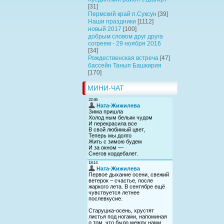
[31]
Пермский край п.Суксун
[39]
Наши праздники
[1112]
новый 2017
[100]
добрым словом друг друга
согреем - 29 ноября 2016
[34]
Рождественская встреча
[47]
бассейн Танып Башкирия
[170]
МИНИ-ЧАТ