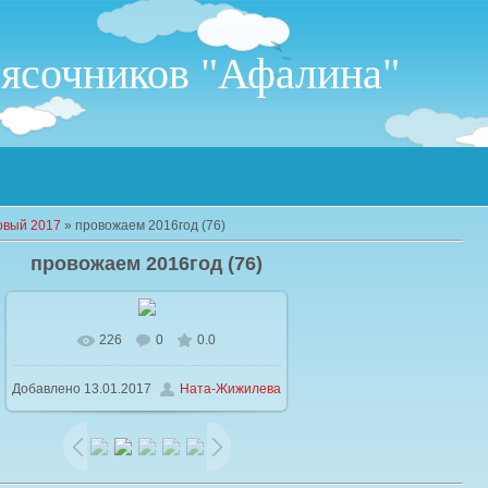
лясочников "Афалина"
овый 2017
» провожаем 2016год (76)
провожаем 2016год (76)
226
0
0.0
В реальном размере
1024x768
/
Добавлено
13.01.2017
Ната-Жижилева
121.5Kb