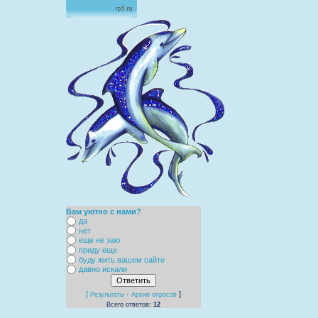
Вам уютно с нами?
да
нет
еще не заю
приду еще
буду жить вашем сайте
давно искали
[
·
]
Результаты
Архив опросов
Всего ответов:
12