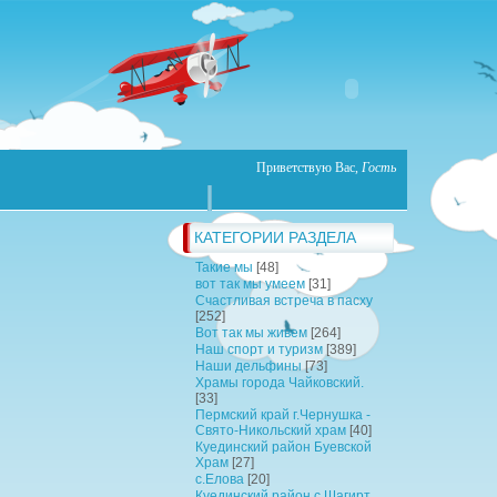
Приветствую Вас
,
Гость
КАТЕГОРИИ РАЗДЕЛА
Такие мы
[48]
вот так мы умеем
[31]
Счастливая встреча в пасху
[252]
Вот так мы живем
[264]
Наш спорт и туризм
[389]
Наши дельфины
[73]
Храмы города Чайковский.
[33]
Пермский край г.Чернушка -
Свято-Никольский храм
[40]
Куединский район Буевской
Храм
[27]
с.Елова
[20]
Куединский район с.Шагирт