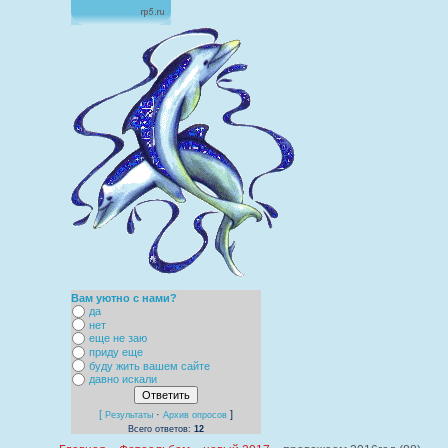
Вам уютно с нами?
да
нет
еще не заю
приду еще
буду жить вашем сайте
давно искали
[
·
]
Результаты
Архив опросов
Всего ответов:
12