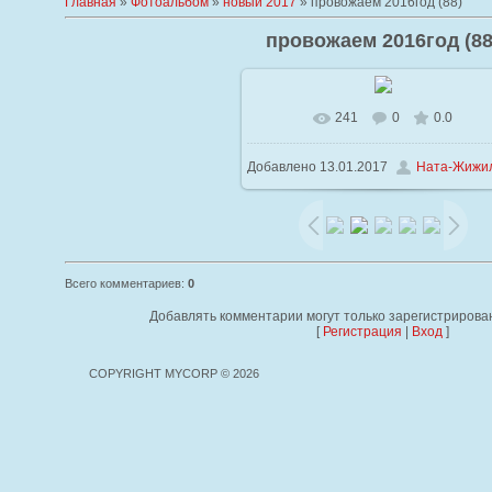
Главная
»
Фотоальбом
»
новый 2017
» провожаем 2016год (88)
провожаем 2016год (88
241
0
0.0
В реальном размере
1024x76
Добавлено
13.01.2017
Ната-Жижи
80.0Kb
Всего комментариев
:
0
Добавлять комментарии могут только зарегистрирова
[
Регистрация
|
Вход
]
COPYRIGHT MYCORP © 2026