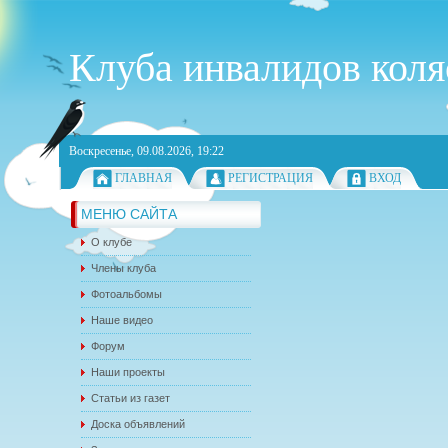
Клуба инвалидов кол
Воскресенье, 09.08.2026, 19:22
ГЛАВНАЯ
РЕГИСТРАЦИЯ
ВХОД
МЕНЮ САЙТА
О клубе
Члены клуба
Фотоальбомы
Наше видео
Форум
Наши проекты
Статьи из газет
Доска объявлений